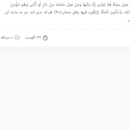
عَمِلَ سَيِّئَةً فَلَا يُجْزَى إِلَّا مِثْلَهَا وَمَنْ عَمِلَ صَالِحًا مِنْ ذَكَرٍ أَوْ أُنْثَى وَهُوَ مُؤْمِنٌ
فَأُولَئِكَ يَدْخُلُونَ الْجَنَّةَ يُرْزَقُونَ فِيهَا بِغَيْرِ حِسَابٍ ﴿۴۰﴾ هر كه بدى كند جز به مانند آن
ر …
رآن
22 آگوست
0 دیدگاه