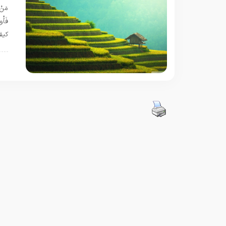
مَنْ 
كيف
ق