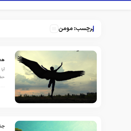
برچسب:
مومن
هم
آیا
حضو
ا
جن