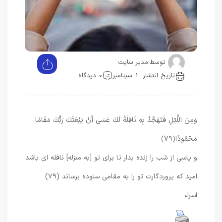
توسط:
مدیر سایت
تاریخ انتشار: 1 سپتامبر
0 دیدگاه
وَمِنَ اللَّيْلِ فَتَهَجَّدْ بِهِ نَافِلَةً لَكَ عَسَى أَنْ يَبْعَثَكَ رَبُّكَ مَقَامًا
مَحْمُودًا
﴿۷۹﴾
و پاسى از شب را زنده بدار تا براى تو [به منزله] نافله‏ اى باشد
اميد كه پروردگارت تو را به مقامى ستوده برساند (۷۹)
اسراء