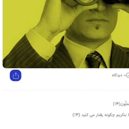
0 دیدگاه
ْمَلُونَ
﴿۱۴﴾
گريم چگونه رفتار مى ‏كنيد (۱۴)