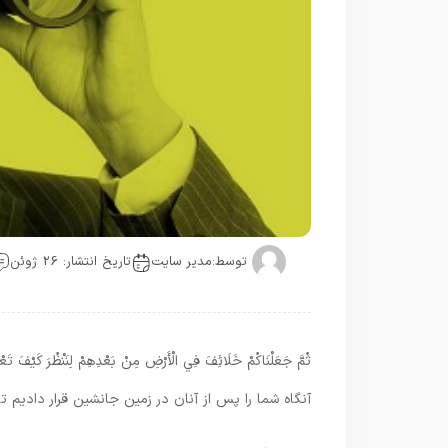
توسط:
مدیر سایت
تاریخ انتشار: 26 ژوئن
ثُمَّ جَعَلْنَاكُمْ خَلَائِفَ فِي الْأَرْضِ مِنْ بَعْدِهِمْ لِنَنْظُرَ كَيْفَ تَع
آنگاه شما را پس از آنان در زمين جانشين قرار داديم تا بن