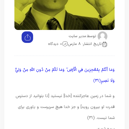
توسط:
مدیر سایت
تاریخ انتشار: 8 مارس
0 دیدگاه
وَمَا أَنْتُمْ بِمُعْجِزِينَ فِي الْأَرْضِ ۖ وَمَا لَكُمْ مِنْ دُونِ اللَّهِ مِنْ وَلِيٍّ
وَلَا نَصِيرٍ ﴿٣١﴾
و شما در زمین عاجزکننده [خدا] نیستید [تا بتوانید از دسترس
قدرت او بیرون روید] و جز خدا هیچ سرپرست و یاوری برای
شما نیست. (۳۱)
سوره شوری