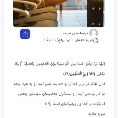
توسط:
مدیر سایت
تاریخ انتشار: 9 نوامبر
0 دیدگاه
إِنَّهُمْ لَنْ يُغْنُوا عَنْكَ مِنَ اللَّهِ شَيْئًا وَإِنَّ الظَّالِمِينَ بَعْضُهُمْ أَوْلِيَاءُ
بَعْضٍ
وَاللَّهُ وَلِيُّ الْمُتَّقِينَ
﴿۱۹﴾
آنان هرگز در برابر خدا از تو حمايت نمى كنند [و به هيچ وجه
به كار تو نمى ‏آيند ] و ستمگران بعضي‏شان دوستان بعضى
[ديگر]ند و خدا يار پرهيزگاران است (۱۹)
سوره جاثیه