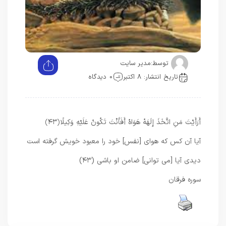
توسط:
مدیر سایت
تاریخ انتشار: 8 اکتبر
0 دیدگاه
أَرَأَيْتَ مَنِ اتَّخَذَ إِلَهَهُ هَوَاهُ أَفَأَنْتَ تَكُونُ عَلَيْهِ وَكِيلًا
﴿۴۳﴾
آيا آن كس كه هواى [نفس] خود را معبود خويش گرفته است
ديدى آيا [مى‏ توانى] ضامن او باشى (۴۳)
سوره فرقان