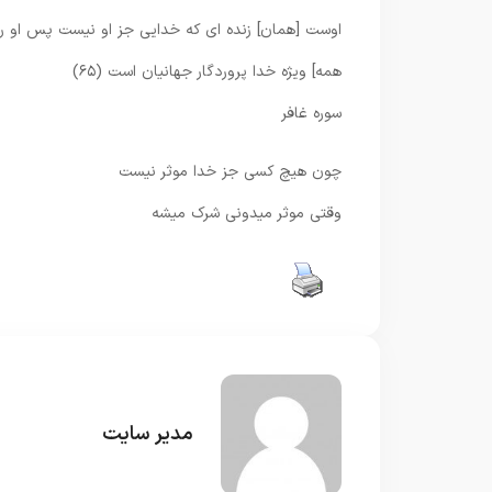
اوست [همان] زنده‏ اى كه خدايى جز او نيست پس او را د
همه] ويژه خدا پروردگار جهانيان است (۶۵)
سوره غافر
چون هیچ کسی جز خدا موثر نیست
وقتی موثر میدونی شرک میشه
مدیر سایت