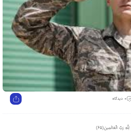
0 دیدگاه
لَّهِ رَبِّ الْعَالَمِينَ
﴿۶۵﴾