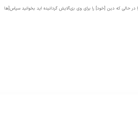
ر حالى كه دين [خود] را براى وى بى‏آلايش گردانيده‏ ايد بخوانيد سپاس[ها