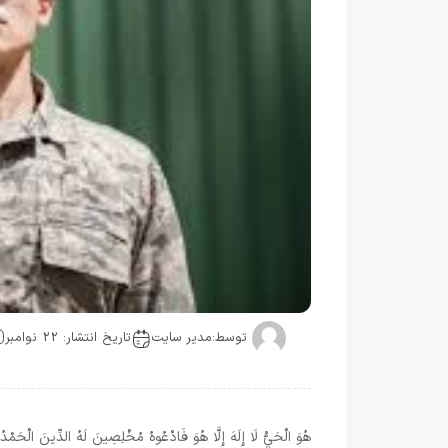
توسط:
مدیر سایت
تاریخ انتشار: 22 نوامبر
هُوَ الْحَيُّ لَا إِلَهَ إِلَّا هُوَ فَادْعُوهُ مُخْلِصِينَ لَهُ الدِّينَ الْحَمْدُ لِ