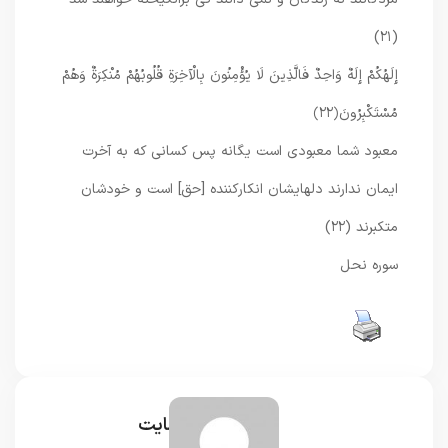
(۲۱)
إِلَهُكُمْ إِلَهٌ وَاحِدٌ فَالَّذِينَ لَا يُؤْمِنُونَ بِالْآخِرَةِ قُلُوبُهُمْ مُنْكِرَةٌ وَهُمْ
مُسْتَكْبِرُونَ
﴿۲۲﴾
معبود شما معبودى است‏ يگانه پس كسانى كه به آخرت
ايمان ندارند دلهايشان انكاركننده [حق] است و خودشان
متكبرند (۲۲)
سوره نحل
مدیر سایت