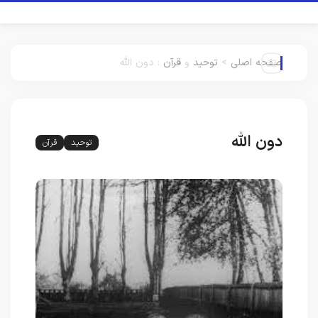
صفحه اصلی
>
توحید
و
قرآن
:
دون الله
دون الله
توحید
قرآن