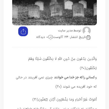
توسط:
مدیر سایت
تاریخ انتشار: 24 آگوست
0 دیدگاه
وَالَّذِينَ يَدْعُونَ مِنْ دُونِ اللَّهِ لَا يَخْلُقُونَ شَيْئًا وَهُمْ
يُخْلَقُونَ
﴿۲۰﴾
و
كسانى را كه جز خدا مى‏ خوانند
چيزى نمى ‏آفرينند در حالى
كه خود آفريده مى شوند (۲۰)
أَمْوَاتٌ غَيْرُ أَحْيَاءٍ وَمَا يَشْعُرُونَ أَيَّانَ يُبْعَثُونَ
﴿۲۱﴾
مردگانند نه زندگان و نمى‏ دانند كى برانگيخته خواهند شد