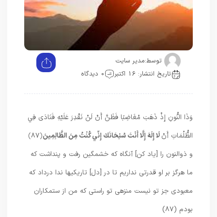
توسط:
مدیر سایت
تاریخ انتشار: 16 اکتبر
0 دیدگاه
وَذَا النُّونِ إِذْ ذَهَبَ مُغَاضِبًا فَظَنَّ أَنْ لَنْ نَقْدِرَ عَلَيْهِ فَنَادَى فِي
الظُّلُمَاتِ أَنْ
لَا إِلَهَ إِلَّا أَنْتَ سُبْحَانَكَ إِنِّي كُنْتُ مِنَ الظَّالِمِينَ
﴿۸۷﴾
و ذوالنون را [ياد كن] آنگاه كه خشمگين رفت و پنداشت كه
ما هرگز بر او قدرتى نداريم تا در [دل] تاريكيها ندا درداد كه
معبودى جز تو نيست منزهى تو راستى كه من از ستمكاران
بودم (۸۷)