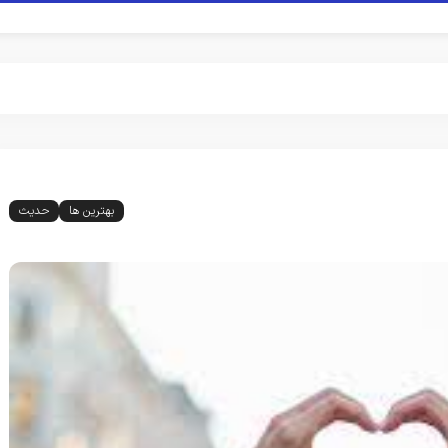
بهترین ها
حدیث