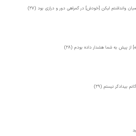
ن وانداشتم ليكن [خودش] در گمراهى دور و درازى بود (۲۷)
 از پيش به شما هشدار داده بودم (۲۸)
بيدادگر نيستم (۲۹)
د