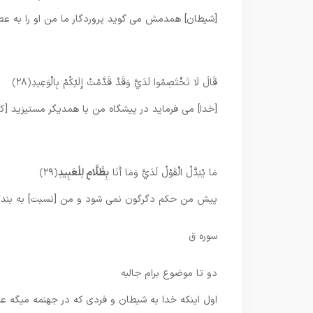
[شيطان] همدمش مى‏ گويد پروردگار ما من او را به عصيا
قَالَ لَا تَخْتَصِمُوا لَدَيَّ وَقَدْ قَدَّمْتُ إِلَيْكُمْ بِالْوَعِيدِ
﴿۲۸﴾
[خدا] مى‏ فرمايد در پيشگاه من با همديگر مستيزيد [كه]
مَا يُبَدَّلُ الْقَوْلُ لَدَيَّ وَمَا أَنَا
بِظَلَّامٍ لِلْعَبِيدِ
﴿۲۹﴾
پيش من حكم دگرگون نمى ‏شود و من [نسبت] به بندگانم 
سوره ق
دو تا موضوع برام جالبه
اول اینکه خدا به شیطان و فردی که در جهنمه میگه عب