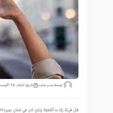
توسط:
مدیر سایت
تاریخ انتشار: 25 آگوست
قَالَ قَرِينُهُ رَبَّنَا مَا أَطْغَيْتُهُ وَلَكِنْ كَانَ فِي ضَلَالٍ بَعِيدٍ
﴿۲۷﴾