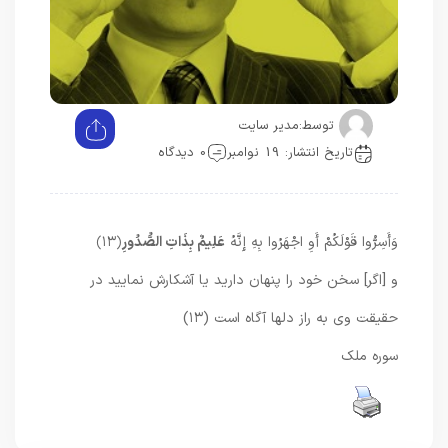
توسط:
مدیر سایت
تاریخ انتشار: 19 نوامبر
0 دیدگاه
وَأَسِرُّوا قَوْلَكُمْ أَوِ اجْهَرُوا بِهِ إِنَّهُ
عَلِيمٌ بِذَاتِ الصُّدُورِ
﴿۱۳﴾
و [اگر] سخن خود را پنهان داريد يا آشكارش نماييد در
حقيقت وى به راز دلها آگاه است (۱۳)
سوره ملک