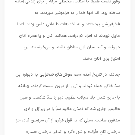
وفور نعمت همراه با امنيّت، محيطى مرفّه را براى زندگى آماده
ساخته بود، امّا آنها خدا را به فراموشى سپردند، به
فخرفروشى پرداختند و به اختلافات طبقاتى دامن زدند. اغنيا
مايل نبودند كه افراد كم‌درآمد، همانند آنان و يا همراه آنان
در رفت و آمد ميان اين مناطق باشند و مى‌خواستند اين
امتياز براى آنان باشد.
چنانكه در تاريخ آمده است
موش‌هاى صحرايى
به ديواره اين
سدّ خاكى حمله كردند و آن را از درون سست كردند، چنانكه
با جارى شدن يك سيلاب عظيم، ديواره سدّ شكست و سيل
عظيمى جارى شد كه تمدّن عظيم سبأ را در زير گِل و لاى
مدفون ساخت. سيلى كه به قول قرآن، از آن سرزمين آباد، جز
درختان تلخ «أراك» و شور «گز» و اندكى درختان «سدر»