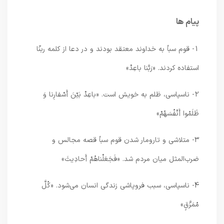
پیام ها
1- قوم سبأ به خداوند معتقد بودند و در دعا از كلمه ربنّا
استفاده كردند. «رَبَّنا باعِدْ»
2- ناسپاسى، ظلم به خويش است. «باعِدْ بَيْنَ أَسْفارِنا وَ
ظَلَمُوا أَنْفُسَهُمْ»
3- متلاشى و تارومار شدن قوم سبأ قصه مجالس و
ضرب‌المثل ميان مردم شد. «فَجَعَلْناهُمْ أَحادِيثَ»
4- ناسپاسى، سبب فروپاشى زندگى انسان مى‌شود. «كُلَّ
مُمَزَّقٍ»