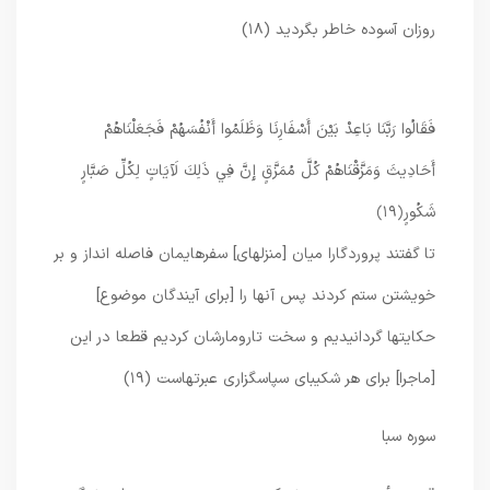
روزان آسوده ‏خاطر بگرديد (۱۸)
فَقَالُوا رَبَّنَا بَاعِدْ بَيْنَ أَسْفَارِنَا وَظَلَمُوا أَنْفُسَهُمْ فَجَعَلْنَاهُمْ
أَحَادِيثَ وَمَزَّقْنَاهُمْ كُلَّ مُمَزَّقٍ إِنَّ فِي ذَلِكَ لَآيَاتٍ لِكُلِّ صَبَّارٍ
شَكُورٍ
﴿۱۹﴾
تا گفتند پروردگارا ميان [منزلهاى] سفرهايمان فاصله انداز و بر
خويشتن ستم كردند پس آنها را [براى آيندگان موضوع]
حكايتها گردانيديم و سخت تارومارشان كرديم قطعا در اين
[ماجرا] براى هر شكيباى سپاسگزارى عبرتهاست (۱۹)
سوره سبا