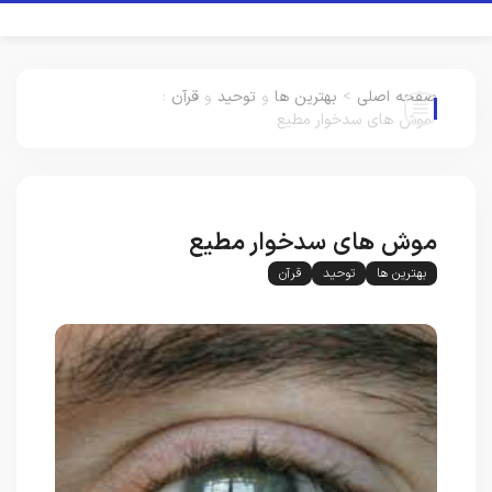
صفحه اصلی
>
بهترین ها
و
توحید
و
قرآن
:
موش های سدخوار مطیع
موش های سدخوار مطیع
بهترین ها
توحید
قرآن