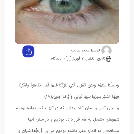
توسط:
مدیر سایت
تاریخ انتشار: 7 آوریل
0 دیدگاه
وَجَعَلْنَا بَيْنَهُمْ وَبَيْنَ الْقُرَى الَّتِي بَارَكْنَا فِيهَا قُرًى ظَاهِرَةً وَقَدَّرْنَا
فِيهَا السَّيْرَ سِيرُوا فِيهَا لَيَالِيَ وَأَيَّامًا آمِنِينَ
﴿۱۸﴾
و ميان آنان و ميان آبادانيهايى كه در آنها بركت نهاده بوديم
شهرهاى متصل به هم قرار داده بوديم و در ميان آنها
مسافت را به اندازه مقرر داشته بوديم در اين [راه]ها شبان و