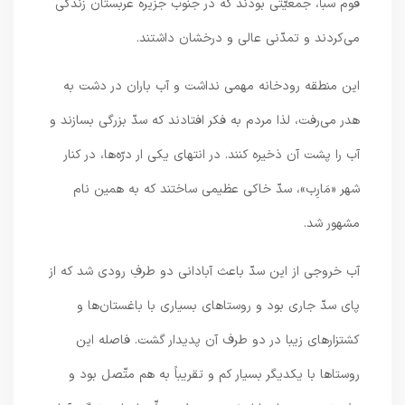
قوم سبأ، جمعيّتى بودند كه در جنوب جزيره عربستان زندگى
مى‌كردند و تمدّنى عالى و درخشان داشتند.
اين منطقه رودخانه مهمى نداشت و آب باران در دشت به
هدر مى‌رفت، لذا مردم به فكر افتادند كه سدّ بزرگى بسازند و
آب را پشت آن ذخيره كنند. در انتهاى يكى ار درّه‌ها، در كنار
شهر «مَارِب»، سدّ خاكى عظيمى ساختند كه به همين نام
مشهور شد.
آب خروجى از اين سدّ باعث آبادانى دو طرفِ رودى شد كه از
پاى سدّ جارى بود و روستاهاى بسيارى با باغستان‌ها و
كشتزارهاى زيبا در دو طرف آن پديدار گشت. فاصله اين
روستاها با يكديگر بسيار كم و تقريباً به هم متّصل بود و