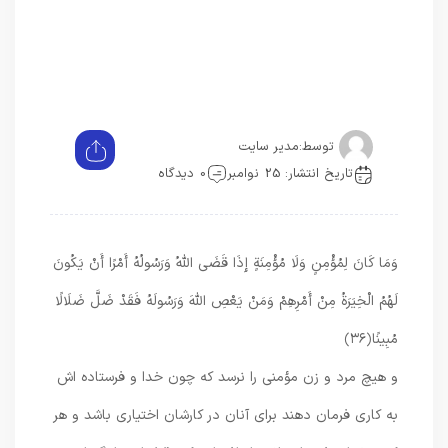
توسط:
مدیر سایت
تاریخ انتشار: 25 نوامبر
0 دیدگاه
وَمَا كَانَ لِمُؤْمِنٍ وَلَا مُؤْمِنَةٍ إِذَا قَضَى اللَّهُ وَرَسُولُهُ أَمْرًا أَنْ يَكُونَ
لَهُمُ الْخِيَرَةُ مِنْ أَمْرِهِمْ وَمَنْ يَعْصِ اللَّهَ وَرَسُولَهُ فَقَدْ ضَلَّ ضَلَالًا
مُبِينًا
﴿۳۶﴾
و هيچ مرد و زن مؤمنى را نرسد كه چون خدا و فرستاده‏ اش
به كارى فرمان دهند براى آنان در كارشان اختيارى باشد و هر