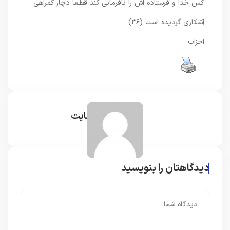
كس خدا و فرستاده‏ اش را نافرمانى كند قطعا دچار گمراهى
آشكارى گرديده است (۳۶)
احزاب
مدیر سایت
دیدگاهتان را بنویسید