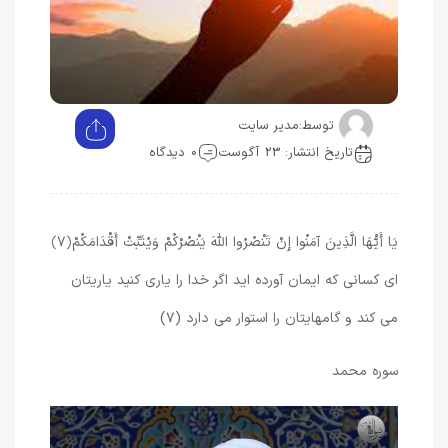
توسط:
مدیر سایت
تاریخ انتشار: 23 آگوست
0 دیدگاه
يَا أَيُّهَا الَّذِينَ آمَنُوا إِنْ تَنْصُرُوا اللَّهَ يَنْصُرْكُمْ وَيُثَبِّتْ أَقْدَامَكُمْ
﴿۷﴾
اى كسانى كه ايمان آورده‏ ايد اگر خدا را يارى كنيد ياريتان
مى ‏كند و گامهايتان را استوار مى دارد (۷)
سوره محمد
نمایشگر
ویدیو