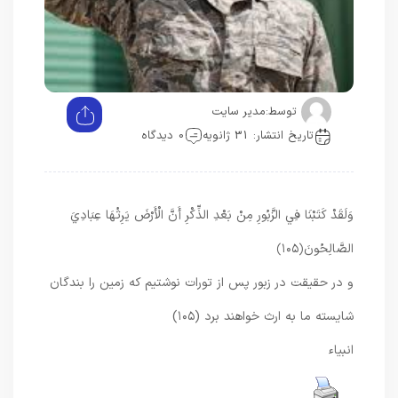
توسط:
مدیر سایت
تاریخ انتشار: 31 ژانویه
0 دیدگاه
وَلَقَدْ كَتَبْنَا فِي الزَّبُورِ مِنْ بَعْدِ الذِّكْرِ أَنَّ الْأَرْضَ يَرِثُهَا عِبَادِيَ
الصَّالِحُونَ
﴿۱۰۵﴾
و در حقيقت در زبور پس از تورات نوشتيم كه زمين را بندگان
شايسته ما به ارث خواهند برد (۱۰۵)
انبیاء