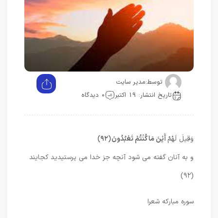
توسط:
مدیر سایت
تاریخ انتشار: 19 اکتبر
0 دیدگاه
وَقِيلَ لَهُمْ
أَيْنَ مَا كُنْتُمْ تَعْبُدُونَ
﴿۹۲﴾
و به آنان گفته مى ‏شود آنچه جز خدا مى ‏پرستيديد كجايند
(۹۲)
سوره مبارکه شعرا