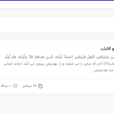
و الالباب
ِينَ يَسْتَمِعُونَ الْقَوْلَ فَيَتَّبِعُونَ أَحْسَنَهُ ۚ أُولَٰئِكَ الَّذِينَ هَدَاهُمُ اللَّهُ ۖ وَأُولَٰئِكَ هُمْ أُولُو
الْأَلْبَابِ ﴿١٨﴾ آنان که سخن را می شنوند و از بهترینش پیروی می کنند، اینانند کسانی
خدا هدایتشان …
رآن
معرفت
28 سپتامبر
0 دیدگاه