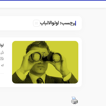
برچسب:
اولوالالباب
اول
الَّذ
که 
ق