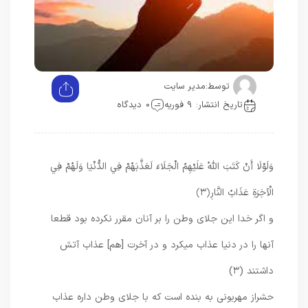
توسط:
مدیر سایت
تاریخ انتشار: 9 فوریه
0 دیدگاه
وَلَوْلَا أَنْ كَتَبَ اللَّهُ عَلَيْهِمُ الْجَلَاءَ لَعَذَّبَهُمْ فِي الدُّنْيَا وَلَهُمْ فِي
الْآخِرَةِ عَذَابُ النَّارِ
﴿۳﴾
و اگر خدا اين جلاى وطن را بر آنان مقرر نكرده بود قطعا
آنها را در دنيا عذاب میکرد و در آخرت [هم] عذاب آتش
داشتند (۳)
حشراز مهربونی به بنده است که با جلای وطن داره عذاب