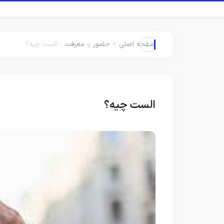
صفحه اصلی
>
حضور
و
معرفت
:
الست چیه؟
الست چیه؟