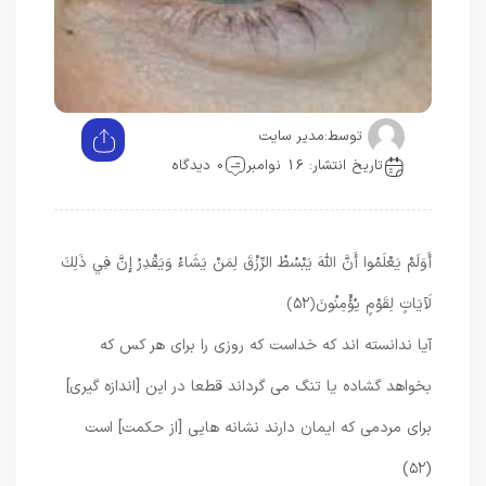
توسط:
مدیر سایت
تاریخ انتشار: 16 نوامبر
0 دیدگاه
أَوَلَمْ يَعْلَمُوا أَنَّ اللَّهَ يَبْسُطُ الرِّزْقَ لِمَنْ يَشَاءُ وَيَقْدِرُ إِنَّ فِي ذَلِكَ
لَآيَاتٍ لِقَوْمٍ يُؤْمِنُونَ
﴿۵۲﴾
آيا ندانسته‏ اند كه خداست كه روزى را براى هر كس كه
بخواهد گشاده يا تنگ مى‏ گرداند قطعا در اين [اندازه‏ گيرى]
براى مردمى كه ايمان دارند نشانه‏ هايى [از حكمت] است
(۵۲)