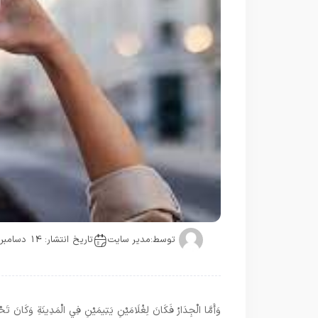
توسط:
مدیر سایت
تاریخ انتشار: 14 دسامبر
وَأَمَّا الْجِدَارُ فَكَانَ لِغُلَامَيْنِ يَتِيمَيْنِ فِي الْمَدِينَةِ وَكَانَ تَحْتَ