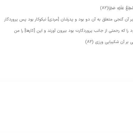
طِعْ عَلَيْهِ صَبْرًا
﴿۸۲﴾
 زير آن گنجى متعلق به آن دو بود و پدرشان [مردى] نيكوكار بود پس پروردگار
را كه رحمتى از جانب پروردگارت بود بيرون آورند و اين [كارها] را من
بر آن شكيبايى ورزى (۸۲)