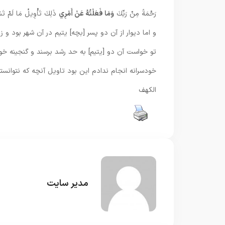
رَحْمَةً مِنْ رَبِّكَ
وَمَا فَعَلْتُهُ عَنْ أَمْرِي
ذَلِكَ تَأْوِيلُ مَا لَمْ تَسْ
و اما ديوار از آن دو پسر [بچه] يتيم در آن شهر بود و
تو خواست آن دو [يتيم] به حد رشد برسند و گنجينه خود 
خودسرانه انجام ندادم اين بود تاويل آنچه كه نتوانستى 
الکهف
مدیر سایت