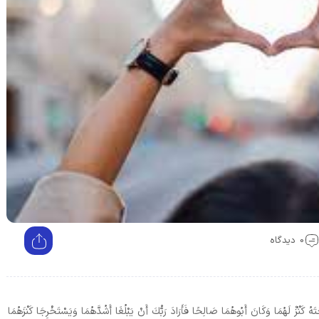
0 دیدگاه
هُ كَنْزٌ لَهُمَا وَكَانَ أَبُوهُمَا صَالِحًا فَأَرَادَ رَبُّكَ أَنْ يَبْلُغَا أَشُدَّهُمَا وَيَسْتَخْرِجَا كَنْزَهُمَا