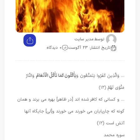
توسط:
مدیر سایت
تاریخ انتشار: 23 آگوست
0 دیدگاه
… وَالَّذِينَ كَفَرُوا يَتَمَتَّعُونَ وَ
يَأْكُلُونَ كَمَا تَأْكُلُ الْأَنْعَامُ
وَالنَّارُ
مَثْوًى لَهُمْ
﴿۱۲﴾
… و كسانى كه كافر شده‏ اند [در ظاهر] بهره مى ‏برند و همان
گونه كه چارپايان مى ‏خورند مى ‏خورند و[لى] جايگاه آنها
آتش است (۱۲)
سوره محمد