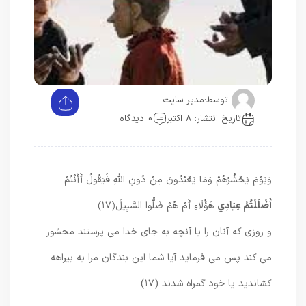
توسط:
مدیر سایت
تاریخ انتشار: 8 اکتبر
0 دیدگاه
وَيَوْمَ يَحْشُرُهُمْ وَمَا يَعْبُدُونَ مِنْ دُونِ اللَّهِ فَيَقُولُ أَأَنْتُمْ
أَضْلَلْتُمْ عِبَادِي
هَؤُلَاءِ أَمْ هُمْ ضَلُّوا السَّبِيلَ
﴿۱۷﴾
و روزى كه آنان را با آنچه به جاى خدا مى ‏پرستند محشور
مى ‏كند پس مى‏ فرمايد آيا شما اين بندگان مرا به بيراهه
كشانديد يا خود گمراه شدند (۱۷)