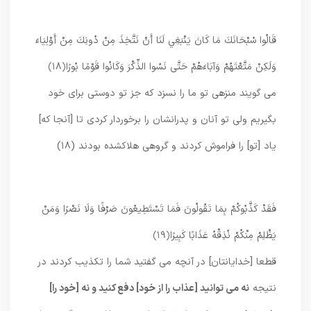
قَالُوا سُبْحَانَكَ مَا كَانَ يَنْبَغِي لَنَا أَنْ نَتَّخِذَ مِنْ دُونِكَ مِنْ أَوْلِيَاءَ
وَلَكِنْ مَتَّعْتَهُمْ وَآبَاءَهُمْ حَتَّى نَسُوا الذِّكْرَ وَكَانُوا قَوْمًا بُورًا
﴿۱۸﴾
مى‏ گويند منزهى تو ما را نسزد كه جز تو دوستى براى خود
بگيريم ولى تو آنان و پدرانشان را برخوردار كردى تا [آنجا كه]
ياد [تو] را فراموش كردند و گروهى هلاك‏شده بودند (۱۸)
فَقَدْ كَذَّبُوكُمْ بِمَا تَقُولُونَ فَمَا تَسْتَطِيعُونَ صَرْفًا وَلَا نَصْرًا وَمَنْ
يَظْلِمْ مِنْكُمْ نُذِقْهُ عَذَابًا كَبِيرًا
﴿۱۹﴾
قطعا [خدايانتان] در آنچه مى گفتيد شما را تكذيب كردند در
نتيجه
نه مى‏ توانيد [عذاب را از خود] دفع كنيد و نه [خود را]