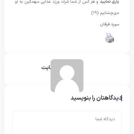
يارى نماييد
و هر كس از شما شرك ورزد عذابى سهمگين به او
مى‏چشانيم (۱۹)
سوره فرقان
مدیر سایت
دیدگاهتان را بنویسید