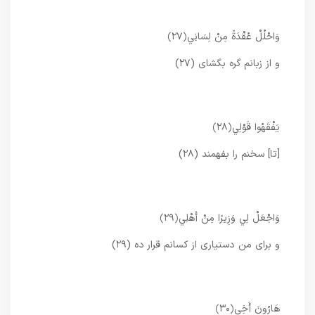
وَاحْلُلْ عُقْدَةً مِنْ لِسَانِي
﴿۲۷﴾
و از زبانم گره بگشاى (۲۷)
يَفْقَهُوا قَوْلِي
﴿۲۸﴾
[تا] سخنم را بفهمند (۲۸)
وَاجْعَلْ لِي وَزِيرًا مِنْ أَهْلِي
﴿۲۹﴾
و براى من دستيارى از كسانم قرار ده (۲۹)
هَارُونَ أَخِي
﴿۳۰﴾