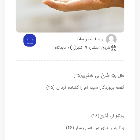
توسط:
مدیر سایت
تاریخ انتشار: 9 اکتبر
0 دیدگاه
قَالَ رَبِّ اشْرَحْ لِي صَدْرِي
﴿۲۵﴾
گفت پروردگارا سينه‏ ام را گشاده گردان (۲۵)
وَيَسِّرْ لِي أَمْرِي
﴿۲۶﴾
و كارم را براى من آسان ساز (۲۶)