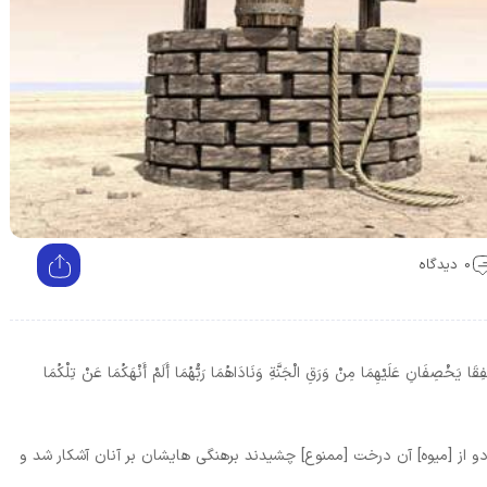
0 دیدگاه
َا يَخْصِفَانِ عَلَيْهِمَا مِنْ وَرَقِ الْجَنَّةِ وَنَادَاهُمَا رَبُّهُمَا أَلَمْ أَنْهَكُمَا عَنْ تِلْكُمَا
از [ميوه] آن درخت [ممنوع] چشيدند برهنگى‏ هايشان بر آنان آشكار شد و