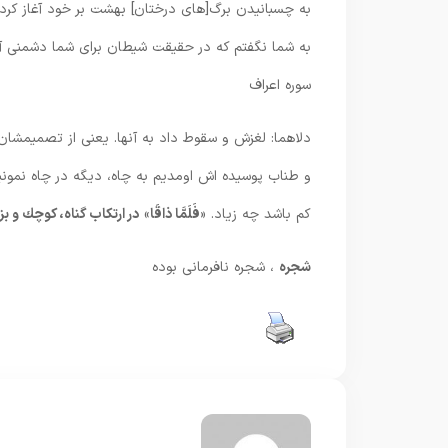
به چسبانيدن برگ[هاى درختان] بهشت بر خود آغاز كردند
به شما نگفتم كه در حقيقت‏ شيطان براى شما دشمنى آشك
سوره اعراف
دلاهما: لغزش و سقوط داد به آنها. يعنى از تصميمشان 
و طناب پوسیده اش اومدیم به چاه، دیگه در چاه نمون
كم باشد چه زياد. «
فَلَمَّا ذاقَا
»
در ارتكاب گناه، كوچك و 
شجره
، شجره نافرمانی بوده