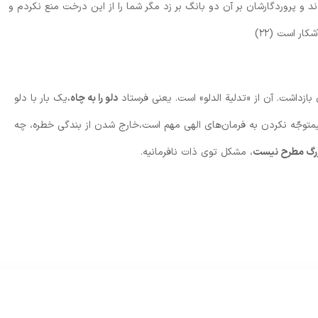
 و پروردگارشان بر آن دو بانگ بر زد مگر شما را از اين درخت منع نكردم و
ار است (۲۲)
بازداشت. آن از «تدلية الدلو» است. يعنى فرستاد
دلو را به چاه.
یک بار با دلو
یمتوجّه نكردن به فرمان‌های الهى مهم است،خارج شدن از بندگی خطره، چه
بزرگ مطرح نيست
، مشکل توی ذات نافرمانیه.