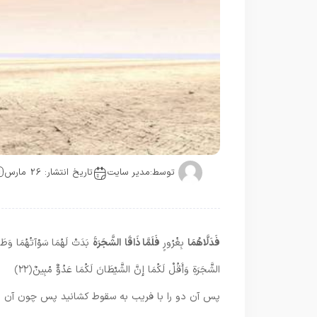
توسط:
مدیر سایت
تاریخ انتشار: 26 مارس
فَدَلَّاهُمَا
بِغُرُورٍ
فَلَمَّا ذَاقَا
الشَّجَرَةَ
بَدَتْ لَهُمَا سَوْآتُهُمَا وَطَفِق
الشَّجَرَةِ وَأَقُلْ لَكُمَا إِنَّ الشَّيْطَانَ لَكُمَا عَدُوٌّ مُبِينٌ
﴿۲۲﴾
پس آن دو را با فريب به سقوط كشانيد پس چون آن دو 