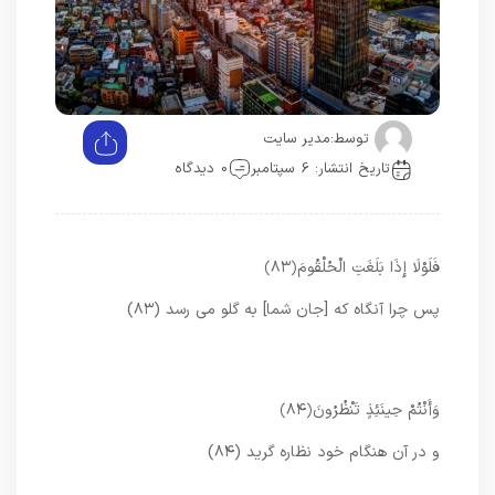
توسط:
مدیر سایت
تاریخ انتشار: 6 سپتامبر
0 دیدگاه
فَلَوْلَا إِذَا بَلَغَتِ الْحُلْقُومَ
﴿۸۳﴾
پس چرا آنگاه كه [جان شما] به گلو مى ‏رسد (۸۳)
وَأَنْتُمْ حِينَئِذٍ تَنْظُرُونَ
﴿۸۴﴾
و در آن هنگام خود نظاره گريد (۸۴)