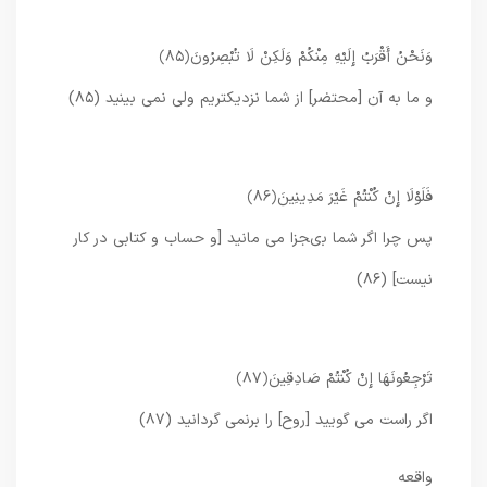
وَنَحْنُ أَقْرَبُ إِلَيْهِ مِنْكُمْ وَلَكِنْ لَا تُبْصِرُونَ
﴿۸۵﴾
و ما به آن [محتضر] از شما نزديكتريم ولى نمى ‏بينيد (۸۵)
فَلَوْلَا إِنْ كُنْتُمْ غَيْرَ مَدِينِينَ
﴿۸۶﴾
پس چرا اگر شما بى‏جزا مى‏ مانيد [و حساب و كتابى در كار
نيست] (۸۶)
تَرْجِعُونَهَا إِنْ كُنْتُمْ صَادِقِينَ
﴿۸۷﴾
اگر راست مى‏ گوييد [روح] را برنمى‏ گردانيد (۸۷)
واقعه