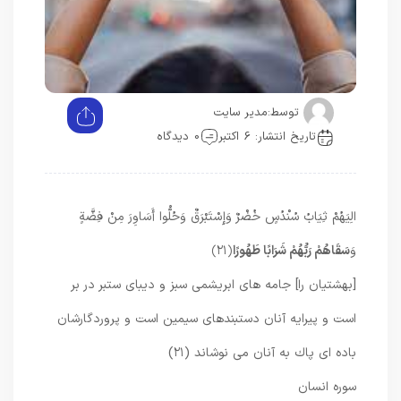
توسط:
مدیر سایت
تاریخ انتشار: 6 اکتبر
0 دیدگاه
الِيَهُمْ ثِيَابُ سُنْدُسٍ خُضْرٌ وَإِسْتَبْرَقٌ وَحُلُّوا أَسَاوِرَ مِنْ فِضَّةٍ
وَ
سَقَاهُمْ رَبُّهُمْ شَرَابًا طَهُورًا
﴿۲۱﴾
[بهشتيان را] جامه‏ هاى ابريشمى سبز و ديباى ستبر در بر
است و پيرايه آنان دستبندهاى سيمين است و پروردگارشان
باده‏ اى پاك به آنان مى ‏نوشاند (۲۱)
سوره انسان