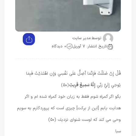
توسط:
مدیر سایت
تاریخ انتشار: 7 آوریل
0 دیدگاه
قُلْ إِنْ ضَلَلْتُ فَإِنَّمَا أَضِلُّ عَلَى نَفْسِي وَإِنِ اهْتَدَيْتُ فَبِمَا
يُوحِي إِلَيَّ رَبِّي
إِنَّهُ سَمِيعٌ قَرِيبٌ
﴿۵۰﴾
بگو اگر گمراه شوم فقط به زيان خود گمراه شده‏ ام و اگر
هدايت‏ يابم [اين از بركت] چيزى است كه پروردگارم به سويم
وحى مى ‏كند كه اوست‏ شنواى نزديك (۵۰)
سبا