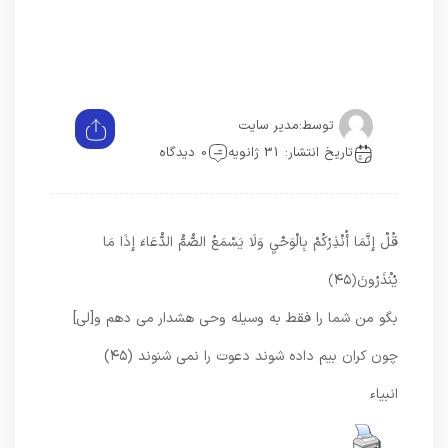
توسط:
مدیر سایت
تاریخ انتشار: 31 ژانویه
0 دیدگاه
قُلْ إِنَّمَا أُنْذِرُكُمْ بِالْوَحْيِ وَلَا يَسْمَعُ الصُّمُّ الدُّعَاءَ إِذَا مَا
يُنْذَرُونَ
﴿۴۵﴾
بگو من شما را فقط به وسيله وحى هشدار مى‏ دهم و[لى]
چون كران بيم داده شوند دعوت را نمى ‏شنوند (۴۵)
انبیاء