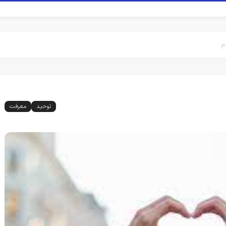
م
توحید
معرفت