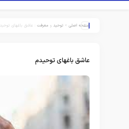
صفحه اصلی
>
توحید
و
معرفت
:
عاشق باغهای توحید
عاشق باغهای توحیدم