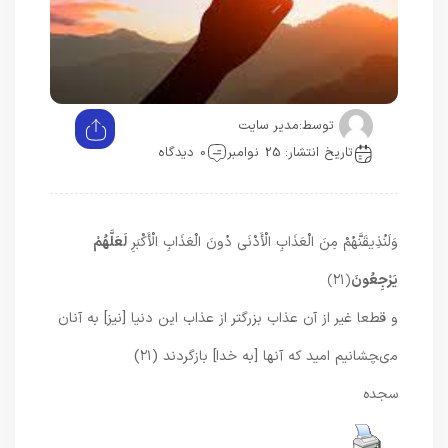
توسط:
مدیر سایت
تاریخ انتشار: 25 نوامبر
0 دیدگاه
وَلَنُذِيقَنَّهُمْ مِنَ الْعَذَابِ الْأَدْنَى دُونَ الْعَذَابِ الْأَكْبَرِ
لَعَلَّهُمْ
يَرْجِعُونَ
﴿۲۱﴾
و قطعا غير از آن عذاب بزرگتر از عذاب اين دنيا [نيز] به آنان
مى‏چشانيم اميد كه آنها [به خدا] بازگردند (۲۱)
سجده