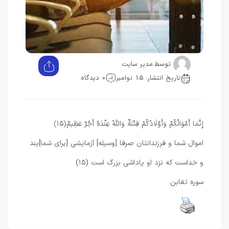
توسط:
مدیر سایت
تاریخ انتشار: 15 نوامبر
0 دیدگاه
إِنَّمَا أَمْوَالُكُمْ وَأَوْلَادُكُمْ فِتْنَةٌ وَاللَّهُ عِنْدَهُ أَجْرٌ عَظِيمٌ
﴿۱۵﴾
اموال شما و فرزندانتان صرفا [وسيله] آزمايشى [براى شما]يند
و خداست كه نزد او پاداشى بزرگ است (۱۵)
سوره تغابن