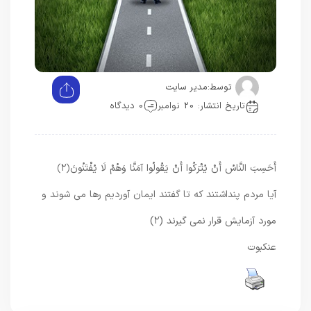
توسط:
مدیر سایت
تاریخ انتشار: 20 نوامبر
0 دیدگاه
أَحَسِبَ النَّاسُ أَنْ يُتْرَكُوا أَنْ يَقُولُوا آمَنَّا وَهُمْ لَا يُفْتَنُونَ
﴿۲﴾
آيا مردم پنداشتند كه تا گفتند ايمان آورديم رها مى ‏شوند و
مورد آزمايش قرار نمى‏ گيرند (۲)
عنکبوت