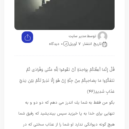
توسط:
مدیر سایت
تاریخ انتشار: 7 آوریل
0 دیدگاه
قُلْ إِنَّمَا أَعِظُكُمْ بِوَاحِدَةٍ أَنْ تَقُومُوا لِلَّهِ مَثْنَى وَفُرَادَى ثُمَّ
تَتَفَكَّرُوا مَا بِصَاحِبِكُمْ مِنْ جِنَّةٍ إِنْ هُوَ إِلَّا نَذِيرٌ لَكُمْ بَيْنَ يَدَيْ
عَذَابٍ شَدِيدٍ
﴿۴۶﴾
بگو من فقط به شما يك اندرز مى‏ دهم كه دو دو و به
تنهايى براى خدا به پا خيزيد سپس بينديشيد كه رفيق شما
هيچ گونه ديوانگى ندارد او شما را از عذاب سختى كه در