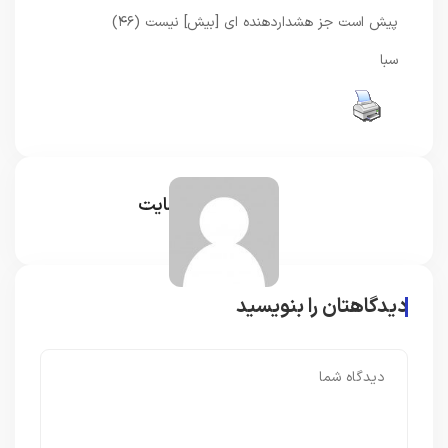
پيش است جز هشداردهنده‏ اى [بيش] نيست (۴۶)
سبا
مدیر سایت
دیدگاهتان را بنویسید