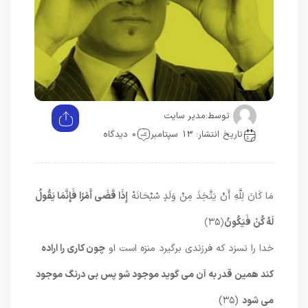
توسط:
مدیر سایت
تاریخ انتشار: 13 سپتامبر
0 دیدگاه
مَا كَانَ لِلَّهِ أَنْ يَتَّخِذَ مِنْ وَلَدٍ سُبْحَانَهُ
إِذَا قَضَى أَمْرًا فَإِنَّمَا يَقُولُ
لَهُ كُنْ فَيَكُونُ
﴿۳۵﴾
خدا را نسزد كه فرزندى برگيرد منزه است او
چون كارى را اراده
كند همين قدر به آن مى‏ گويد موجود شو پس بى ‏درنگ موجود
مى ‏شود
(۳۵)