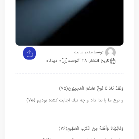
توسط:
مدیر سایت
تاریخ انتشار: 28 آگوست
0 دیدگاه
وَلَقَدْ نَادَانَا نُوحٌ فَلَنِعْمَ الْمُجِيبُونَ
﴿۷۵﴾
و نوح ما را ندا داد و چه نيك اجابت‏ كننده بوديم (۷۵)
وَنَجَّيْنَاهُ وَأَهْلَهُ مِنَ الْكَرْبِ الْعَظِيمِ
﴿۷۶﴾