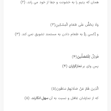
همان که یتیم را به خشونت و جفا از خود می راند، (۲)
وَلَا يَحُضُّ عَلَى طَعَامِ الْمِسْكِينِ
﴿۳﴾
و [کسی را] به طعام دادن به مستمند تشویق نمی کند. (۳)
فَوَيْلٌ
لِلْمُصَلِّينَ
﴿۴﴾
پس وای بر
نمازگزاران
(۴)
الَّذِينَ هُمْ عَنْ صَلَاتِهِمْ سَاهُونَ
﴿۵﴾
که از نمازشان غافل و نسبت به آن
سهل انگارند.
(۵)