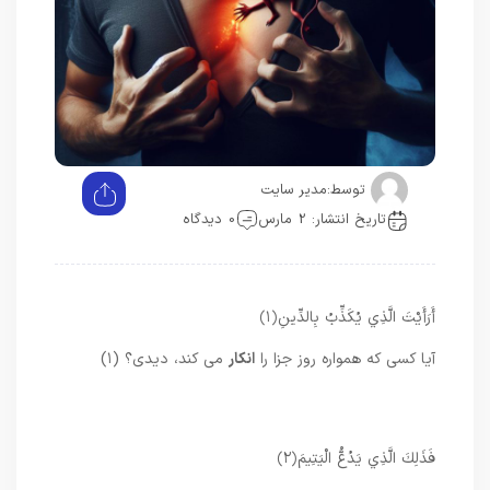
توسط:
مدیر سایت
تاریخ انتشار: 2 مارس
0 دیدگاه
أَرَأَيْتَ الَّذِي يُكَذِّبُ بِالدِّينِ
﴿۱﴾
آیا کسی که همواره روز جزا را
انکار
می کند، دیدی؟ (۱)
فَذَلِكَ الَّذِي يَدُعُّ الْيَتِيمَ
﴿۲﴾