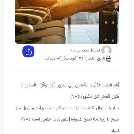
توسط:
مدیر سایت
تاریخ انتشار: 31 آگوست
0 دیدگاه
أَقِمِ الصَّلَاةَ لِدُلُوكِ الشَّمْسِ إِلَى غَسَقِ اللَّيْلِ وَقُرْآنَ الْفَجْرِ إِنَّ
قُرْآنَ الْفَجْرِ كَانَ مَشْهُودًا
﴿۷۸﴾
نماز را از زوال آفتاب تا نهايت تاريكى شب برپادار و [نيز] نماز
صبح را ز
يرا نماز صبح همواره [مقرون با] حضور است
(۷۸)
اسراء