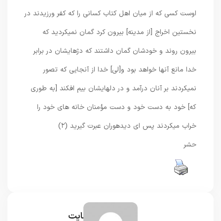
اوست كسى كه از ميان اهل كتاب كسانى را كه كفر ورزيدند در
نخستين اخراج [از مدينه] بيرون كرد گمان نمیکرديد كه
بيرون روند و خودشان گمان داشتند كه دژهايشان در برابر
خدا مانع آنها خواهد بود و[لى] خدا از آنجايى كه تصور
نمیکردند بر آنان درآمد و در دلهايشان بيم افكند [به طورى
كه] خود به دست ‏خود و دست مؤمنان خانه ‏هاى خود را
خراب میکردند پس اى ديده‏وران عبرت گيريد (۲)
حشر
مدیر سایت