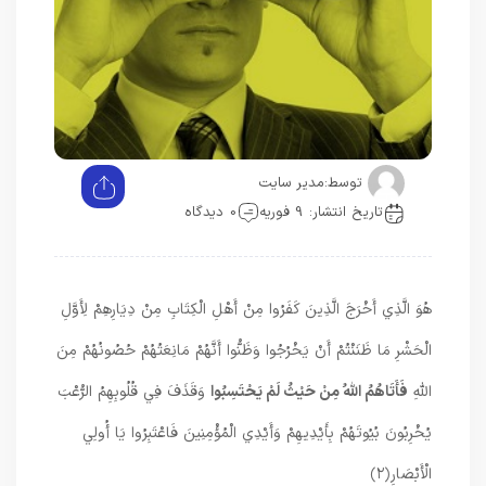
توسط:
مدیر سایت
تاریخ انتشار: 9 فوریه
0 دیدگاه
هُوَ الَّذِي أَخْرَجَ الَّذِينَ كَفَرُوا مِنْ أَهْلِ الْكِتَابِ مِنْ دِيَارِهِمْ لِأَوَّلِ
الْحَشْرِ مَا ظَنَنْتُمْ أَنْ يَخْرُجُوا وَظَنُّوا أَنَّهُمْ مَانِعَتُهُمْ حُصُونُهُمْ مِنَ
اللَّهِ
فَأَتَاهُمُ اللَّهُ مِنْ حَيْثُ لَمْ يَحْتَسِبُوا
وَقَذَفَ فِي قُلُوبِهِمُ الرُّعْبَ
يُخْرِبُونَ بُيُوتَهُمْ بِأَيْدِيهِمْ وَأَيْدِي الْمُؤْمِنِينَ فَاعْتَبِرُوا يَا أُولِي
الْأَبْصَارِ
﴿۲﴾