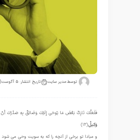
توسط:
مدیر سایت
تاریخ انتشار: 5 آگوست
فَلَعَلَّكَ تَارِكٌ بَعْضَ مَا يُوحَى إِلَيْكَ وَضَائِقٌ بِهِ صَدْرُكَ أَنْ يَقُولُ
وَكِيلٌ
﴿۱۲﴾
و مبادا تو برخى از آنچه را كه به سويت وحى مى ‏شود ت