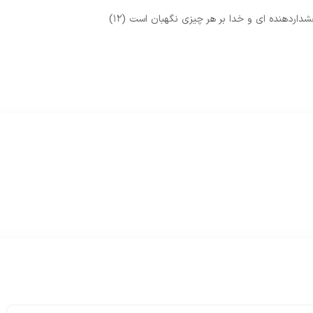
داردهنده‏ اى و خدا بر هر چيزى نگهبان است (۱۲)