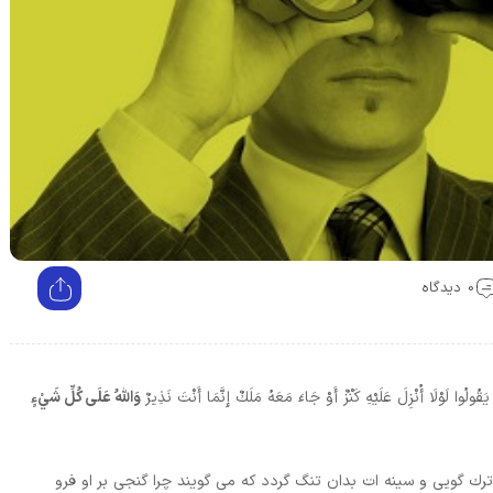
0 دیدگاه
وا لَوْلَا أُنْزِلَ عَلَيْهِ كَنْزٌ أَوْ جَاءَ مَعَهُ مَلَكٌ إِنَّمَا أَنْتَ نَذِيرٌ
وَاللَّهُ عَلَى كُلِّ شَيْءٍ
رك گويى و سينه‏ ات بدان تنگ گردد كه مى‏ گويند چرا گنجى بر او فرو