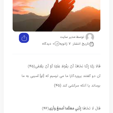
توسط:
مدیر سایت
تاریخ انتشار: 7 ژانویه
0 دیدگاه
قَالَا رَبَّنَا إِنَّنَا نَخَافُ أَنْ يَفْرُطَ عَلَيْنَا أَوْ أَنْ يَطْغَى
﴿۴۵﴾
آن دو گفتند پروردگارا ما مى‏ ترسيم كه [او] آسيبى به ما
برساند يا آنكه سركشى كند (۴۵)
قَالَ لَا تَخَافَا
إِنَّنِي مَعَكُمَا أَسْمَعُ وَأَرَى
﴿۴۶﴾