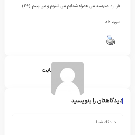
فرمود
مترسيد من همراه شمايم مى ‏شنوم و مى ‏بينم
(۴۶)
سوره طه
مدیر سایت
دیدگاهتان را بنویسید