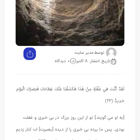
توسط:
مدیر سایت
تاریخ انتشار: 8 اکتبر
0 دیدگاه
لَقَدْ كُنْتَ فِي غَفْلَةٍ مِنْ هَٰذَا فَكَشَفْنَا عَنْكَ غِطَاءَكَ فَبَصَرُكَ الْيَوْمَ
حَدِيدٌ ﴿٢٢﴾
[به او می گویند:] تو از این روز بزرگ در بی خبری و غفلت
بودی، پس ما پرده بی خبری را از دیده [بصیرت] ات کنار زدیم