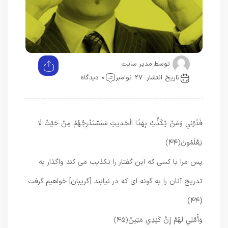
توسط:
مدیر سایت
تاریخ انتشار: 27 نوامبر
0 دیدگاه
فَذَرْنِي وَمَنْ يُكَذِّبُ بِهَذَا الْحَدِيثِ سَنَسْتَدْرِجُهُمْ مِنْ حَيْثُ لَا
يَعْلَمُونَ
﴿۴۴﴾
پس مرا با كسى كه اين گفتار را تكذيب مى ‏كند واگذار به
تدريج آنان را به گونه‏ اى كه در نيابند [گريبان] خواهيم گرفت
(۴۴)
وَأُمْلِي لَهُمْ إِنَّ كَيْدِي مَتِينٌ
﴿۴۵﴾