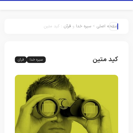
صفحه اصلی
>
سیره خدا
و
قرآن
:
کید متین
کید متین
سیره خدا
قرآن