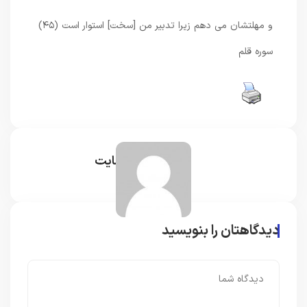
و مهلتشان مى‏ دهم زيرا تدبير من [سخت] استوار است (۴۵)
سوره قلم
مدیر سایت
دیدگاهتان را بنویسید