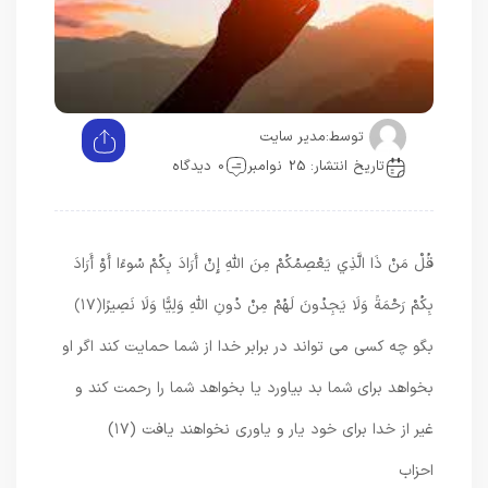
توسط:
مدیر سایت
تاریخ انتشار: 25 نوامبر
0 دیدگاه
قُلْ مَنْ ذَا الَّذِي يَعْصِمُكُمْ مِنَ اللَّهِ إِنْ أَرَادَ بِكُمْ سُوءًا أَوْ أَرَادَ
بِكُمْ رَحْمَةً وَلَا يَجِدُونَ لَهُمْ مِنْ دُونِ اللَّهِ وَلِيًّا وَلَا نَصِيرًا
﴿۱۷﴾
بگو چه كسى مى‏ تواند در برابر خدا از شما حمايت كند اگر او
بخواهد براى شما بد بياورد يا بخواهد شما را رحمت كند و
غير از خدا براى خود يار و ياورى نخواهند يافت (۱۷)
احزاب