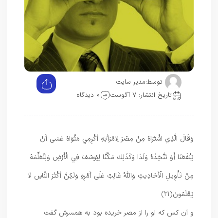
توسط:
مدیر سایت
تاریخ انتشار: 7 آگوست
0 دیدگاه
وَقَالَ الَّذِي اشْتَرَاهُ مِنْ مِصْرَ لِامْرَأَتِهِ أَكْرِمِي مَثْوَاهُ عَسَى أَنْ
يَنْفَعَنَا أَوْ نَتَّخِذَهُ وَلَدًا وَكَذَلِكَ مَكَّنَّا لِيُوسُفَ فِي الْأَرْضِ وَلِنُعَلِّمَهُ
مِنْ تَأْوِيلِ الْأَحَادِيثِ وَاللَّهُ غَالِبٌ عَلَى أَمْرِهِ وَلَكِنَّ أَكْثَرَ النَّاسِ لَا
يَعْلَمُونَ
﴿۲۱﴾
و آن كس كه او را از مصر خريده بود به همسرش گفت