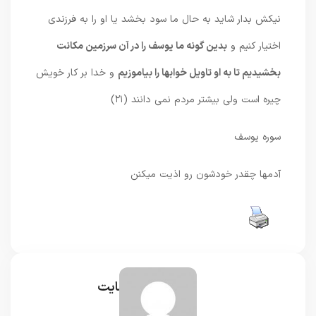
نيكش بدار شايد به حال ما سود بخشد يا او را به فرزندى
اختيار كنيم و
بدين گونه ما يوسف را در آن سرزمين مكانت
بخشيديم تا به او تاويل خوابها را بياموزيم
و خدا بر كار خويش
چيره است ولى بيشتر مردم نمى‏ دانند (۲۱)
سوره یوسف
آدمها چقدر خودشون رو اذیت میکنن
مدیر سایت