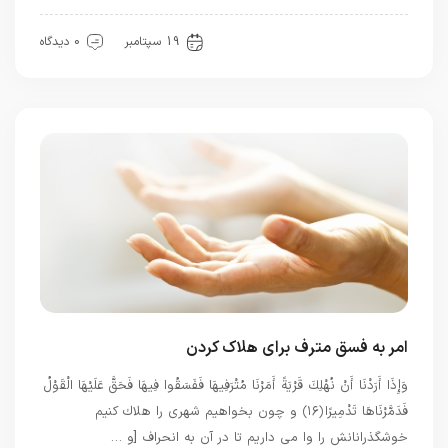
معرفت
19 سپتامبر
0 دیدگاه
امر به فسق مترف برای هلاک کردن
وَإِذَا أَرَدْنَا أَنْ نُهْلِكَ قَرْيَةً أَمَرْنَا مُتْرَفِيهَا فَفَسَقُوا فِيهَا فَحَقَّ عَلَيْهَا الْقَوْلُ
فَدَمَّرْنَاهَا تَدْمِيرًا ﴿۱۶﴾ و چون بخواهيم شهرى را هلاك كنيم
خوشگذرانانش را وا مى داريم تا در آن به انحراف [و …