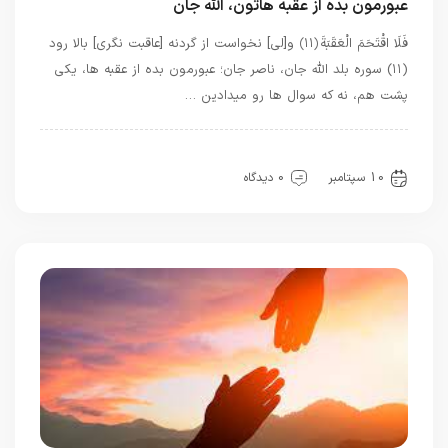
عبورمون بده از عقبه هاتون، الله جان
فَلَا اقْتَحَمَ الْعَقَبَةَ ﴿۱۱﴾ و[لى] نخواست از گردنه [عاقبت‏ نگرى] بالا رود
(۱۱) سوره بلد الله جان، ناصر جان؛ عبورمون بده از عقبه ها، یکی
پشت هم، نه که سوال ها رو میدادین …
حضور
دعاهای شخصی
قرآن
معرفت
10 سپتامبر
0 دیدگاه