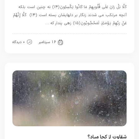
كَلَّا بَلْ رَانَ عَلَى قُلُوبِهِمْ مَا كَانُوا يَكْسِبُونَ ﴿۱۴﴾ نه چنين است بلكه
آنچه مرتكب مى ‏شدند زنگار بر دلهايشان بسته است (۱۴) كَلَّا إِنَّهُمْ
عَنْ رَبِّهِمْ يَوْمَئِذٍ لَمَحْجُوبُونَ ﴿۱۵﴾ زهى پندار كه …
قرآن
معرفت
16 سپتامبر
0 دیدگاه
شقاوت از کجا میاد؟