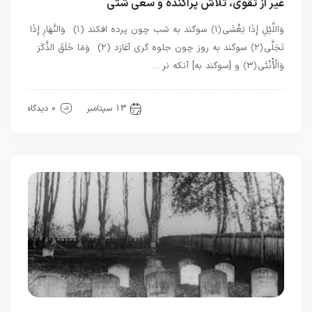
غیر از تقوی، تلاش پراکنده و سعی شتی
وَاللَّيْلِ إِذَا يَغْشَى ﴿۱﴾ سوگند به شب چون پرده افكند (۱) وَالنَّهَارِ إِذَا
تَجَلَّى ﴿۲﴾ سوگند به روز چون جلوه‏ گرى آغازد (۲) وَمَا خَلَقَ الذَّكَرَ
وَالْأُنْثَى ﴿۳﴾ و [سوگند به] آنكه نر …
قرآن
13 سپتامبر
0 دیدگاه