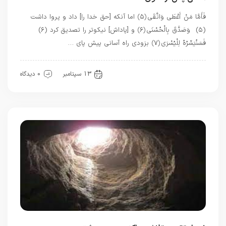
فَأَمَّا مَنْ أَعْطَى وَاتَّقَى ﴿۵﴾ اما آنكه [حق خدا را] داد و پروا داشت
(۵) وَصَدَّقَ بِالْحُسْنَى ﴿۶﴾ و [پاداش] نيكوتر را تصديق كرد (۶)
فَسَنُيَسِّرُهُ لِلْيُسْرَى ﴿۷﴾ بزودى راه آسانى پيش پاى …
قرآن
معرفت
13 سپتامبر
0 دیدگاه