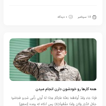
توحید
سیره خدا
قرآن
معرفت
18 سپتامبر
0 دیدگاه
همه کارها رو خودشون دارن انجام میدن
فَإِذَا جَاءَ وَعْدُ أُولَاهُمَا بَعَثْنَا عَلَيْكُمْ عِبَادًا لَنَا أُولِي بَأْسٍ شَدِيدٍ فَجَاسُوا
خِلَالَ الدِّيَارِ وَكَانَ وَعْدًا مَفْعُولًا ﴿۵﴾ پس آنگاه كه وعده [تحقق]