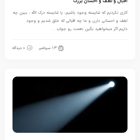
اقبال و لطف و احسان بزرگ
کاری نکردیم که شایسته وجود باشیم، یا شایسته درک الله ، ببین چه
لطف و احسانی دارن و ما چه اقبالی که خلق شدیم و وجود
داریم.اگر میخواهید بگین نعمت رو جواب …
معرفت
13 سپتامبر
0 دیدگاه