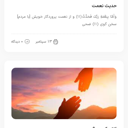
حدیث نعمت
وَأَمَّا بِنِعْمَةِ رَبِّكَ فَحَدِّثْ ﴿۱۱﴾ و از نعمت پروردگار خويش [با مردم]
سخن گوى (۱۱) ضحی
معرفت
13 سپتامبر
0 دیدگاه