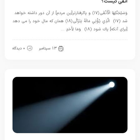
اتقی کیست؟
وَسَيُجَنَّبُهَا الْأَتْقَى ﴿۱۷﴾ و پاك‏رفتارتر[ين مردم] از آن دور داشته خواهد
شد (۱۷) الَّذِي يُؤْتِي مَالَهُ يَتَزَكَّى ﴿۱۸﴾ همان كه مال خود را مى‏ دهد
[براى آنكه] پاك شود (۱۸) وَمَا لِأَحَدٍ …
قرآن
معرفت
13 سپتامبر
0 دیدگاه