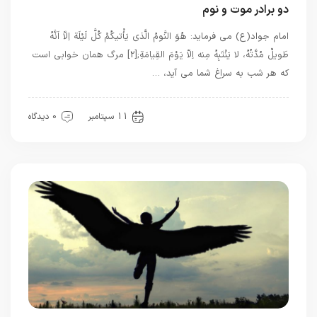
دو برادر موت و نوم
امام جواد(ع) مى فرمايد: هُوَ النَّومُ الَّذى يَأْتيكُمْ كُلَّ لَيْلَة اِلاّ اَنَّهُ
طَويلٌ مُدَّتُهُ، لا يَنْتَبِهُ مِنه اِلاّ يَوْمَ القِيامَةِ;[2] مرگ همان خوابى است
كه هر شب به سراغ شما مى آيد، …
معرفت
11 سپتامبر
0 دیدگاه