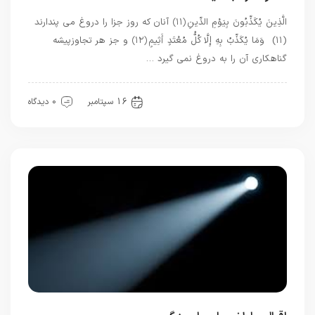
الَّذِينَ يُكَذِّبُونَ بِيَوْمِ الدِّينِ ﴿۱۱﴾ آنان كه روز جزا را دروغ مى ‏پندارند
(۱۱) وَمَا يُكَذِّبُ بِهِ إِلَّا كُلُّ مُعْتَدٍ أَثِيمٍ ﴿۱۲﴾ و جز هر تجاوزپيشه
گناهكارى آن را به دروغ نمى‏ گيرد …
قرآن
معرفت
16 سپتامبر
0 دیدگاه