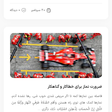
بهترین ها
20 سپتامبر
0 دیدگاه
ضرورت نماز برای خطاکار و گناهکار
فاصله بین نمازها کمه تا اگر مریض شدی خوب شی، رها نشده آدم،
نمازها کمک های توی راه هستن وَأَقِمِ الصَّلَاةَ طَرَفَيِ النَّهَارِ وَزُلَفًا مِنَ
اللَّيْلِ إِنَّ الْحَسَنَاتِ يُذْهِبْنَ السَّيِّئَاتِ ذَلِكَ ذِكْرَى …