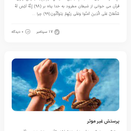
قرآن مى‏ خوانى از شيطان مطرود به خدا پناه بر (۹۸) إِنَّهُ لَيْسَ لَهُ
سُلْطَانٌ عَلَى الَّذِينَ آمَنُوا وَعَلَى رَبِّهِمْ يَتَوَكَّلُونَ ﴿۹۹﴾ چرا …
قرآن
17 سپتامبر
0 دیدگاه
پرستش غیر موثر