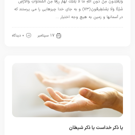
وَيَعْبُدُونَ مِنْ دُونِ اللَّهِ مَا لَا يَمْلِكُ لَهُمْ رِزْقًا مِنَ السَّمَاوَاتِ وَالْأَرْضِ
شَيْئًا وَلَا يَسْتَطِيعُونَ ﴿۷۳﴾ و به جاى خدا چيزهايى را مى ‏پرستند كه
در آسمانها و زمين به هيچ وجه اختيار …
قرآن
17 سپتامبر
0 دیدگاه
یا ذکر خداست یا ذکر شیطان