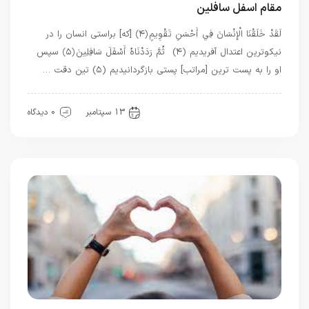
مقام اسفل سافلین
لَقَدْ خَلَقْنَا الْإِنْسَانَ فِي أَحْسَنِ تَقْوِيمٍ ﴿۴﴾ [كه] براستى انسان را در
نيكوترين اعتدال آفريديم (۴) ثُمَّ رَدَدْنَاهُ أَسْفَلَ سَافِلِينَ ﴿۵﴾ سپس
او را به پست‏ ترين [مراتب] پستى بازگردانيديم (۵) تین دقت …
قرآن
معرفت
13 سپتامبر
0 دیدگاه