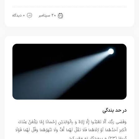
معرفت
20 سپتامبر
0 دیدگاه
در حد بندگی
وَقَضَى رَبُّكَ أَلَّا تَعْبُدُوا إِلَّا إِيَّاهُ وَ بِالْوَالِدَيْنِ إِحْسَانًا إِمَّا يَبْلُغَنَّ عِنْدَكَ
الْكِبَرَ أَحَدُهُمَا أَوْ كِلَاهُمَا فَلَا تَقُلْ لَهُمَا أُفٍّ وَلَا تَنْهَرْهُمَا وَقُلْ لَهُمَا قَوْلًا
كَرِيمًا ﴿۲۳﴾ و پروردگار تو مقرر كرد …