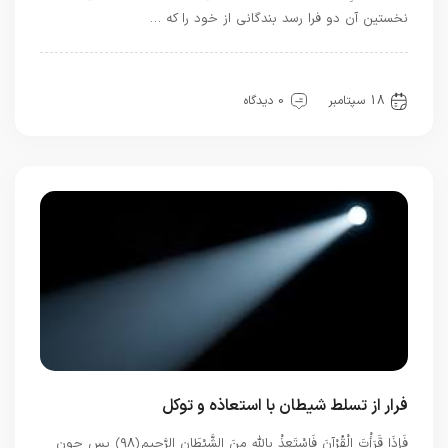
نخستين آن دو فرا رسد بندگانى از خود را كه …
بهترین ها
توحید
سیره خدا
قرآن
معرفت
18 سپتامبر
0 دیدگاه
فرار از تسلط شیطان با استعاذه و توکل
فَإِذَا قَرَأْتَ الْقُرْآنَ فَاسْتَعِذْ بِاللَّهِ مِنَ الشَّيْطَانِ الرَّجِيمِ ﴿۹۸﴾ پس چون