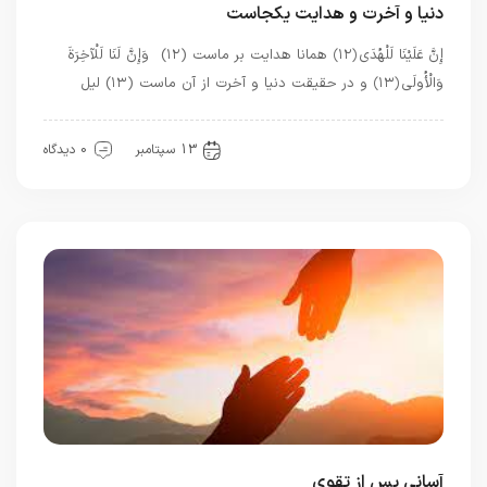
دنیا و آخرت و هدایت یکجاست
إِنَّ عَلَيْنَا لَلْهُدَى ﴿۱۲﴾ همانا هدايت بر ماست (۱۲) وَإِنَّ لَنَا لَلْآخِرَةَ
وَالْأُولَى ﴿۱۳﴾ و در حقيقت دنيا و آخرت از آن ماست (۱۳) لیل
قرآن
معرفت
13 سپتامبر
0 دیدگاه
آسانی پس از تقوی