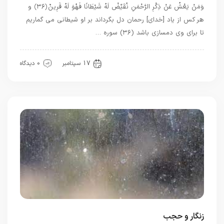
وَمَنْ يَعْشُ عَنْ ذِكْرِ الرَّحْمَنِ نُقَيِّضْ لَهُ شَيْطَانًا فَهُوَ لَهُ قَرِينٌ ﴿۳۶﴾ و
هر كس از ياد [خداى] رحمان دل بگرداند بر او شيطانى مى‏ گماريم
تا براى وى دمسازى باشد (۳۶) سوره …
قرآن
معرفت
17 سپتامبر
0 دیدگاه
زنگار و حجب