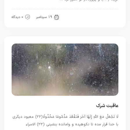
بهترین ها
قرآن
19 سپتامبر
0 دیدگاه
عاقبت شرک
لَا تَجْعَلْ مَعَ اللَّهِ إِلَهًا آخَرَ فَتَقْعُدَ مَذْمُومًا مَخْذُولًا ﴿۲۲﴾ معبود ديگرى
با خدا قرار مده تا نكوهيده و وامانده بنشينى (۲۲) الاسراء